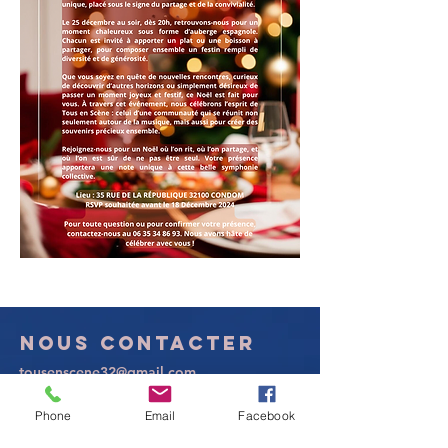
Previous
Next
Nous
contacter
tousenscene32@gmail.com
Phone
Email
Facebook