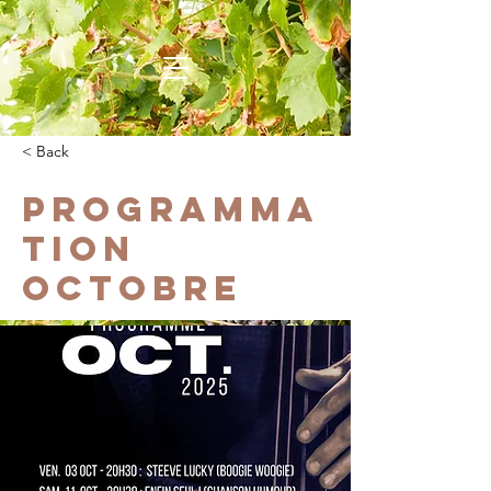
< Back
Programma
tion
Octobre